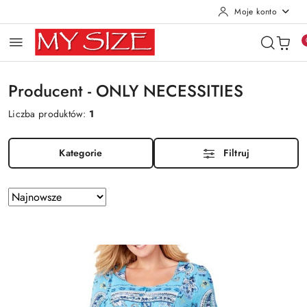
Moje konto
Przejdź do treści głównej
Przejdź do wyszukiwarki
Przejdź do moje konto
Przejdź do menu głównego
Przejdź do stopki
Producent - ONLY NECESSITIES
Liczba produktów:
1
Kategorie
Filtruj
Zastosowano
Sortuj
według
sortowanie:
Najnowsze.