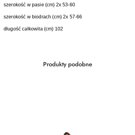
szerokość w pasie (cm) 2x 53-60
szerokość w biodrach (cm) 2x 57-66
długość całkowita (cm) 102
Produkty
Produkty podobne
Pomiń karuzelę produktów
o
statusie: