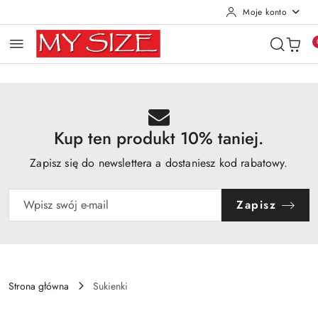
Moje konto
Przejdź do treści głównej
Przejdź do wyszukiwarki
Przejdź do moje konto
Przejdź do menu głównego
Przejdź do opisu produktu
Przejdź do stopki
Kup ten produkt 10% taniej.
Zapisz się do newslettera a dostaniesz kod rabatowy.
Zapisz
Strona główna
Sukienki