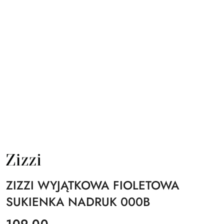
NAZWA
PRODUCENTA:
ZIZZI
ZIZZI WYJĄTKOWA FIOLETOWA
SUKIENKA NADRUK 000B
cena:
109.00