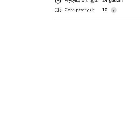
Wysyłka w ciągu:
24 godzin
i
Cena przesyłki:
10
dostawa