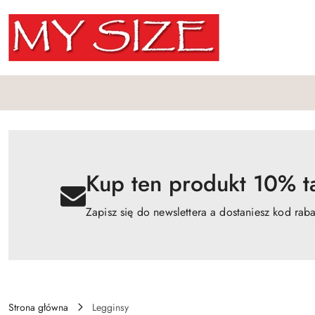
Przejdź do treści głównej
Przejdź do wyszukiwarki
Przejdź do moje konto
Przejdź do menu głównego
Przejdź do opisu produktu
Przejdź do stopki
Kup ten produkt 10% ta
Zapisz się do newslettera a dostaniesz kod rab
Strona główna
Legginsy