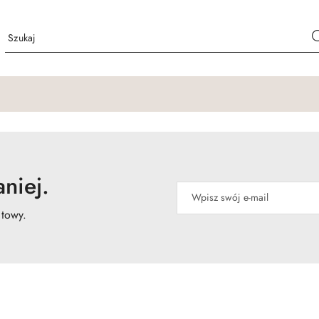
niej.
atowy.