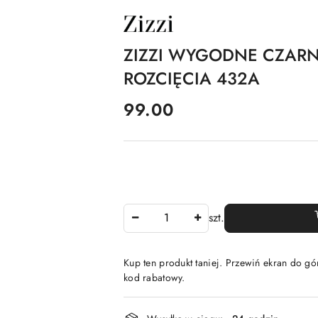
NAZWA
PRODUCENTA:
ZIZZI
ZIZZI WYGODNE CZARN
ROZCIĘCIA 432A
cena:
99.00
Ilość
szt.
Kup ten produkt taniej. Przewiń ekran do gór
kod rabatowy.
Dostępność