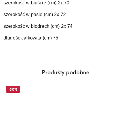
szerokość w biuście (cm) 2x 70
szerokość w pasie (cm) 2x 72
szerokość w biodrach (cm) 2x 74
długość całkowita (cm) 75
Produkty
Produkty podobne
Pomiń karuzelę produktów
o
statusie:
-30%