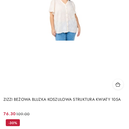
ZIZZI BEŻOWA BLUZKA KOSZULOWA STRUKTURA KWIATY 105A
76.30
109.00
Cena
Cena
promocyjna:
przed
-30%