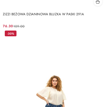
ZIZZI BEŻOWA DZIANINOWA BLUZKA W PASKI 291A
76.30
109.00
Cena
Cena
promocyjna:
przed
-30%
promocją: