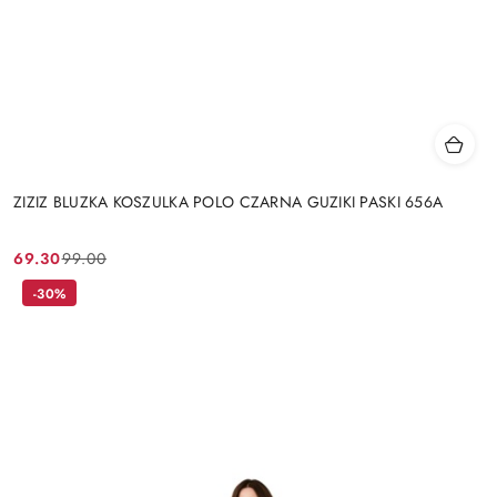
ZIZIZ BLUZKA KOSZULKA POLO CZARNA GUZIKI PASKI 656A
69.30
99.00
Cena
Cena
promocyjna:
przed
-30%
promocją: