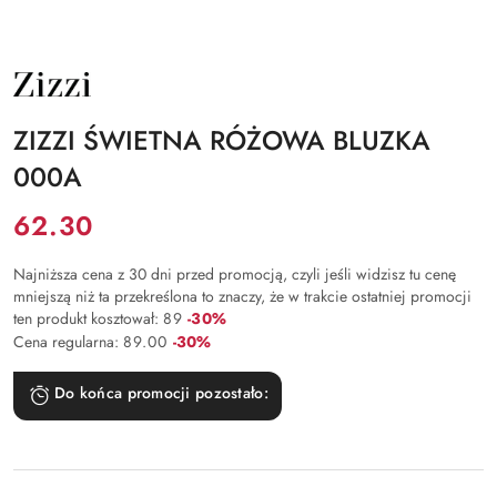
NAZWA
PRODUCENTA:
ZIZZI
ZIZZI ŚWIETNA RÓŻOWA BLUZKA
000A
Cena:
62.30
Najniższa cena z 30 dni przed promocją, czyli jeśli widzisz tu cenę
mniejszą niż ta przekreślona to znaczy, że w trakcie ostatniej promocji
Rabat:
ten produkt kosztował:
89
-30%
Rabat:
Cena regularna:
89.00
-30%
Do końca promocji pozostało: