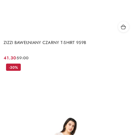
ZIZZI BAWEŁNIANY CZARNY T-SHIRT 959B
41.30
59.00
Cena
Cena
promocyjna:
przed
-30%
promocją: