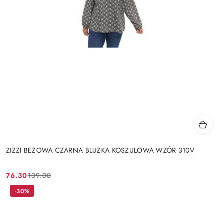
ZIZZI BEŻOWA CZARNA BLUZKA KOSZULOWA WZÓR 310V
76.30
109.00
Cena
Cena
promocyjna:
przed
-30%
promocją: