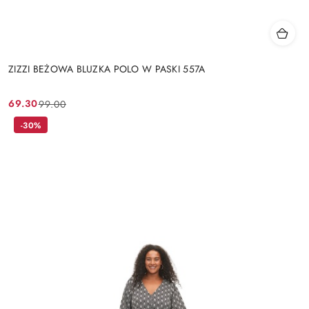
ZIZZI BEŻOWA BLUZKA POLO W PASKI 557A
69.30
99.00
Cena
Cena
promocyjna:
przed
-30%
promocją: