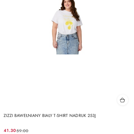
ZIZZI BAWEŁNIANY BIAŁY T-SHIRT NADRUK 253J
41.30
59.00
Cena
Cena