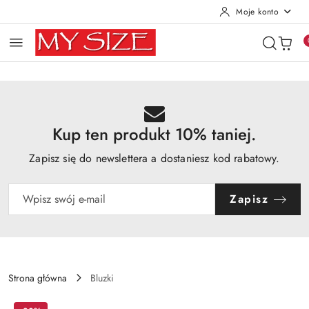
Moje konto
Przejdź do treści głównej
Przejdź do wyszukiwarki
Przejdź do moje konto
Przejdź do menu głównego
Przejdź do opisu produktu
Przejdź do stopki
Kup ten produkt 10% taniej.
Zapisz się do newslettera a dostaniesz kod rabatowy.
Zapisz
Strona główna
Bluzki