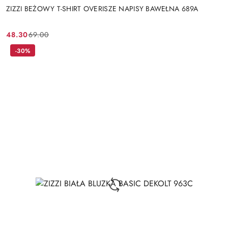
ZIZZI BEŻOWY T-SHIRT OVERISZE NAPISY BAWEŁNA 689A
48.30
69.00
Cena
Cena
promocyjna:
przed
-30%
promocją: