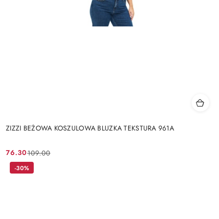
ZIZZI BEŻOWA KOSZULOWA BLUZKA TEKSTURA 961A
76.30
109.00
Cena
Cena
promocyjna:
przed
-30%
promocją: