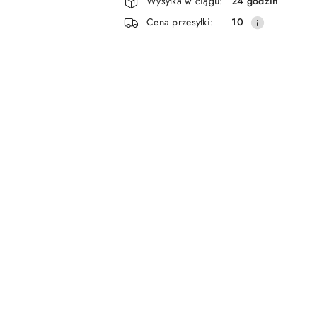
Wysyłka w ciągu:
24 godzin
i
Cena przesyłki:
10
dostawa