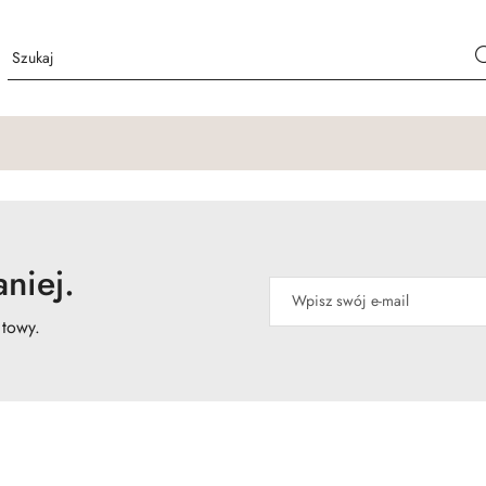
niej.
atowy.