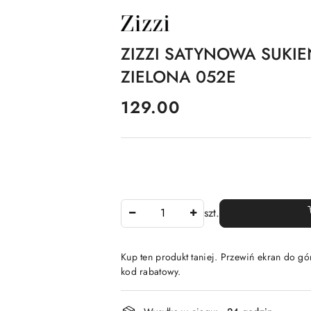
NAZWA
PRODUCENTA:
ZIZZI
ZIZZI SATYNOWA SUKI
ZIELONA 052E
cena:
129.00
Ilość
szt.
Kup ten produkt taniej. Przewiń ekran do gór
kod rabatowy.
Dostępność