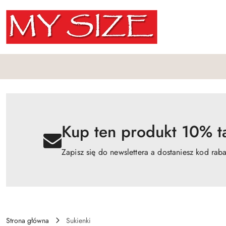
Przejdź do treści głównej
Przejdź do wyszukiwarki
Przejdź do moje konto
Przejdź do menu głównego
Przejdź do opisu produktu
Przejdź do stopki
Kup ten produkt 10% ta
Zapisz się do newslettera a dostaniesz kod rab
Strona główna
Sukienki