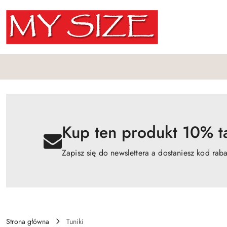
Przejdź do treści głównej
Przejdź do wyszukiwarki
Przejdź do moje konto
Przejdź do menu głównego
Przejdź do opisu produktu
Przejdź do stopki
Kup ten produkt 10% ta
Zapisz się do newslettera a dostaniesz kod rab
Strona główna
Tuniki