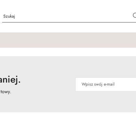
niej.
atowy.