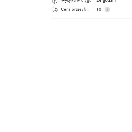
Wysyłka w ciągu:
24 godzin
i
Cena przesyłki:
10
dostawa