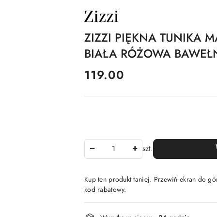
NAZWA
PRODUCENTA:
ZIZZI
ZIZZI PIĘKNA TUNIKA 
BIAŁA RÓŻOWA BAWEŁ
cena:
119.00
Ilość
szt.
Kup ten produkt taniej. Przewiń ekran do gór
kod rabatowy.
Dostępność