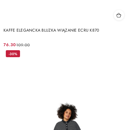
KAFFE ELEGANCKA BLUZKA WIĄZANIE ECRU K870
76.30
109.00
Cena
Cena
promocyjna:
przed
-30%
promocją: