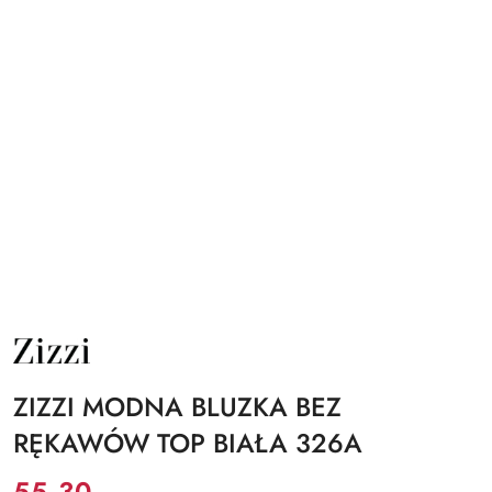
NAZWA
PRODUCENTA:
ZIZZI
ZIZZI MODNA BLUZKA BEZ
RĘKAWÓW TOP BIAŁA 326A
Cena:
55.30