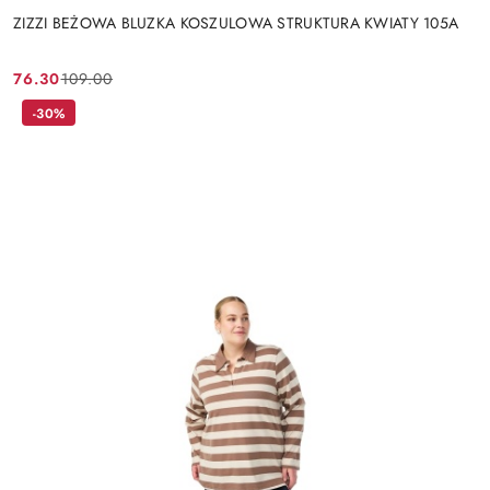
ZIZZI BEŻOWA BLUZKA KOSZULOWA STRUKTURA KWIATY 105A
76.30
109.00
Cena
Cena
promocyjna:
przed
-30%
promocją: