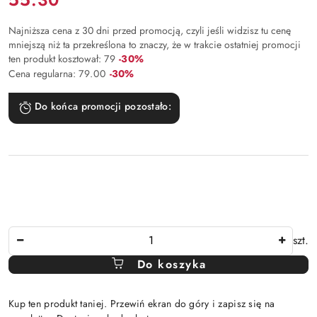
Najniższa cena z 30 dni przed promocją, czyli jeśli widzisz tu cenę
mniejszą niż ta przekreślona to znaczy, że w trakcie ostatniej promocji
Rabat:
ten produkt kosztował:
79
-30%
Rabat:
Cena regularna:
79.00
-30%
Do końca promocji pozostało:
Ilość
szt.
Do koszyka
Kup ten produkt taniej. Przewiń ekran do góry i zapisz się na