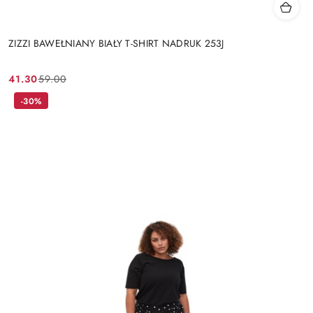
ZIZZI BAWEŁNIANY BIAŁY T-SHIRT NADRUK 253J
41.30
59.00
Cena
Cena
promocyjna:
przed
-30%
promocją: