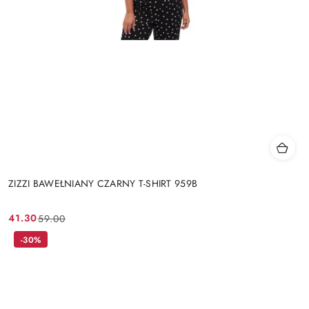
ZIZZI BAWEŁNIANY CZARNY T-SHIRT 959B
41.30
59.00
Cena
Cena
promocyjna:
przed
-30%
promocją: