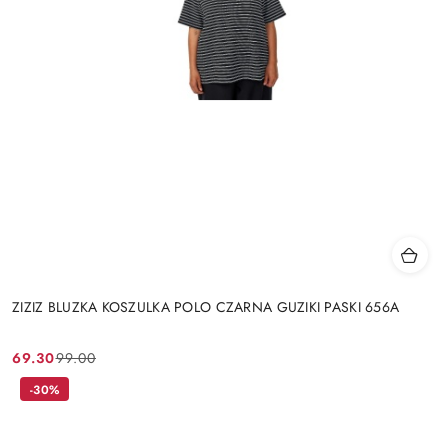
ZIZIZ BLUZKA KOSZULKA POLO CZARNA GUZIKI PASKI 656A
69.30
99.00
Cena
Cena
promocyjna:
przed
-30%
promocją: