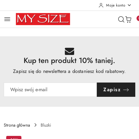
Moje konto
Przejdź do treści głównej
Przejdź do wyszukiwarki
Przejdź do moje konto
Przejdź do menu głównego
Przejdź do opisu produktu
Przejdź do stopki
Kup ten produkt 10% taniej.
Zapisz się do newslettera a dostaniesz kod rabatowy.
Zapisz
Strona główna
Bluzki