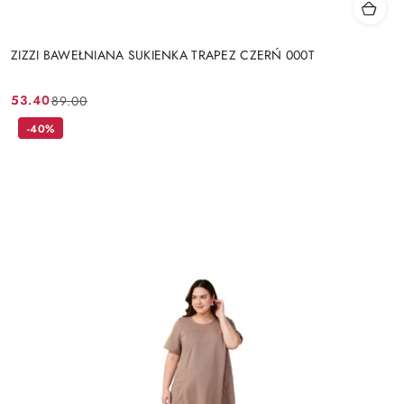
ZIZZI BAWEŁNIANA SUKIENKA TRAPEZ CZERŃ 000T
53.40
89.00
Cena
Cena
promocyjna:
przed
-40%
promocją: