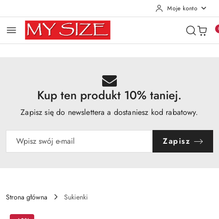
Moje konto
Przejdź do treści głównej
Przejdź do wyszukiwarki
Przejdź do moje konto
Przejdź do menu głównego
Przejdź do opisu produktu
Przejdź do stopki
Kup ten produkt 10% taniej.
Zapisz się do newslettera a dostaniesz kod rabatowy.
Zapisz
Strona główna
Sukienki