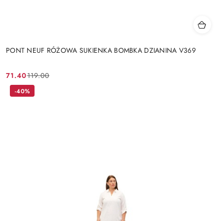
PONT NEUF RÓŻOWA SUKIENKA BOMBKA DZIANINA V369
71.40
119.00
Cena
Cena
promocyjna:
przed
-40%
promocją: