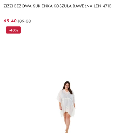
ZIZZI BEŻOWA SUKIENKA KOSZULA BAWEŁNA LEN 471B
65.40
109.00
Cena
Cena
promocyjna:
przed
-40%
promocją: