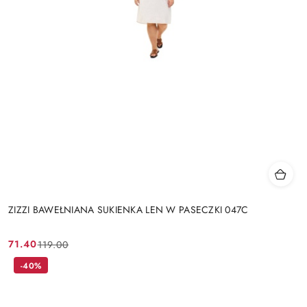
ZIZZI BAWEŁNIANA SUKIENKA LEN W PASECZKI 047C
71.40
119.00
Cena
Cena
promocyjna:
przed
-40%
promocją: