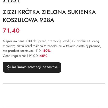
PRODUCENTA:
ZIZZI
ZIZZI KRÓTKA ZIELONA SUKIENKA
KOSZULOWA 928A
Cena:
71.40
Najniższa cena z 30 dni przed promocją, czyli jeśli widzisz tu cenę
mniejszą niż ta przekreślona to znaczy, że w trakcie ostatniej promocji
Rabat:
ten produkt kosztował:
119
-40%
Rabat:
Cena regularna:
119.00
-40%
Do końca promocji pozostało: