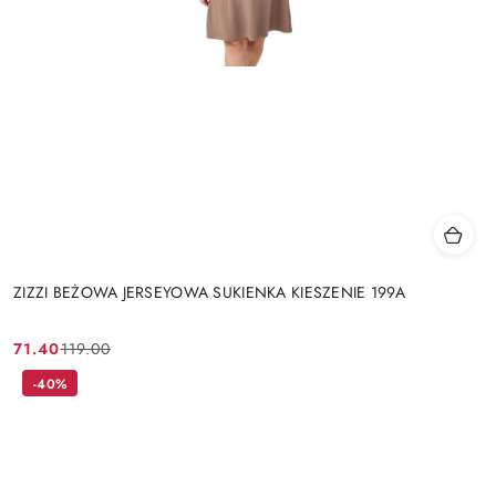
ZIZZI BEŻOWA JERSEYOWA SUKIENKA KIESZENIE 199A
71.40
119.00
Cena
Cena
promocyjna:
przed
-40%
promocją: