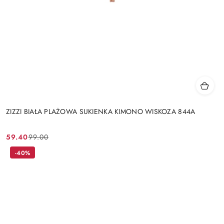
ZIZZI BIAŁA PLAŻOWA SUKIENKA KIMONO WISKOZA 844A
59.40
99.00
Cena
Cena
promocyjna:
przed
-40%
promocją: