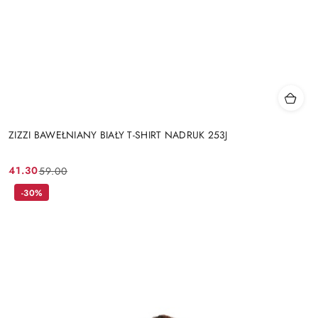
ZIZZI BAWEŁNIANY BIAŁY T-SHIRT NADRUK 253J
41.30
59.00
Cena
Cena
promocyjna:
przed
-30%
promocją: