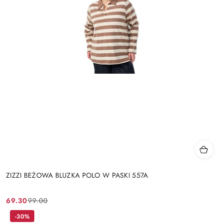
ZIZZI BEŻOWA BLUZKA POLO W PASKI 557A
69.30
99.00
Cena
Cena
promocyjna:
przed
-30%