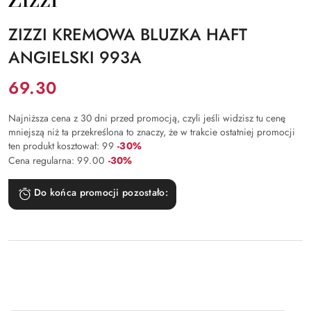
PRODUCENTA:
ZIZZI
ZIZZI KREMOWA BLUZKA HAFT
ANGIELSKI 993A
Cena:
69.30
Najniższa cena z 30 dni przed promocją, czyli jeśli widzisz tu cenę
mniejszą niż ta przekreślona to znaczy, że w trakcie ostatniej promocji
Rabat:
ten produkt kosztował:
99
-30%
Rabat:
Cena regularna:
99.00
-30%
Do końca promocji pozostało: