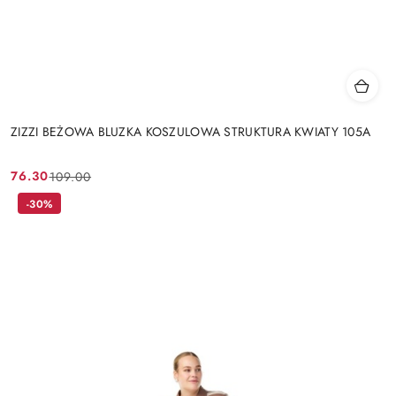
ZIZZI BEŻOWA BLUZKA KOSZULOWA STRUKTURA KWIATY 105A
76.30
109.00
Cena
Cena
promocyjna:
przed
-30%
promocją: