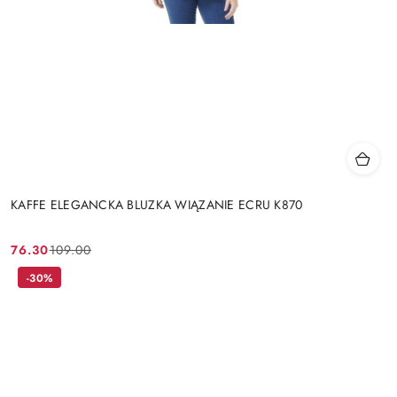
KAFFE ELEGANCKA BLUZKA WIĄZANIE ECRU K870
76.30
109.00
Cena
Cena
promocyjna:
przed
-30%
promocją: