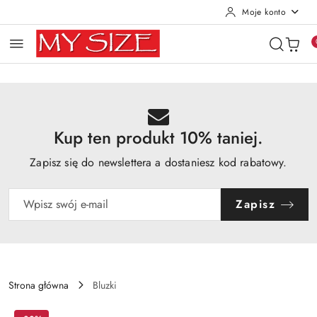
Moje konto
Przejdź do treści głównej
Przejdź do wyszukiwarki
Przejdź do moje konto
Przejdź do menu głównego
Przejdź do opisu produktu
Przejdź do stopki
Kup ten produkt 10% taniej.
Zapisz się do newslettera a dostaniesz kod rabatowy.
Zapisz
Strona główna
Bluzki