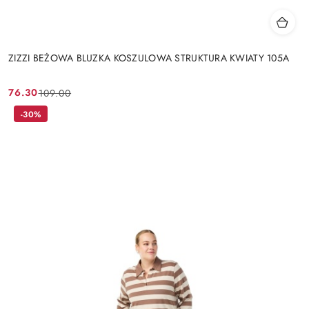
ZIZZI BEŻOWA BLUZKA KOSZULOWA STRUKTURA KWIATY 105A
76.30
109.00
Cena
Cena
promocyjna:
przed
-30%
promocją: