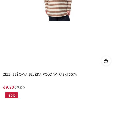
ZIZZI BEŻOWA BLUZKA POLO W PASKI 557A
69.30
99.00
Cena
Cena
promocyjna:
przed
-30%
promocją: