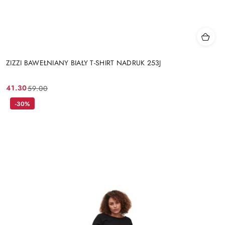
ZIZZI BAWEŁNIANY BIAŁY T-SHIRT NADRUK 253J
41.30
59.00
Cena
Cena
promocyjna:
przed
-30%
promocją: