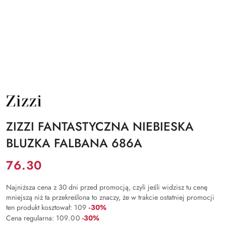
NAZWA
PRODUCENTA:
ZIZZI
ZIZZI FANTASTYCZNA NIEBIESKA
BLUZKA FALBANA 686A
Cena:
76.30
Najniższa cena z 30 dni przed promocją, czyli jeśli widzisz tu cenę
mniejszą niż ta przekreślona to znaczy, że w trakcie ostatniej promocji
Rabat:
ten produkt kosztował:
109
-30%
Rabat:
Cena regularna:
109.00
-30%