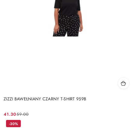
ZIZZI BAWEŁNIANY CZARNY T-SHIRT 959B
41.30
59.00
Cena
Cena
promocyjna:
przed
-30%
promocją: