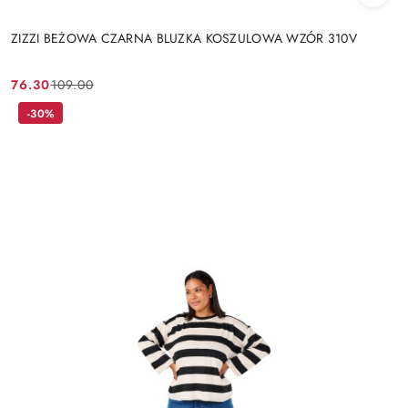
ZIZZI BEŻOWA CZARNA BLUZKA KOSZULOWA WZÓR 310V
76.30
109.00
Cena
Cena
promocyjna:
przed
-30%
promocją: