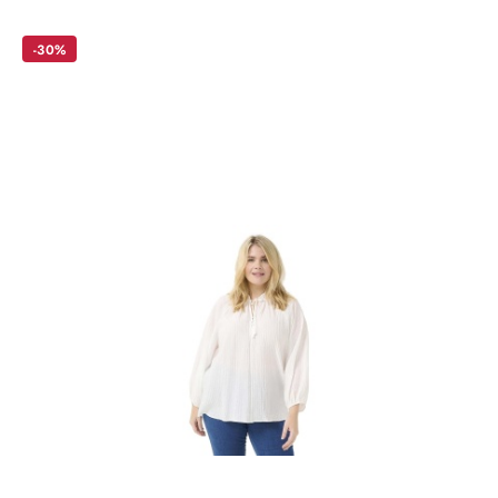
o
statusie:
-30%