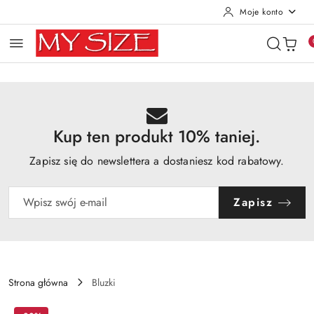
Moje konto
Przejdź do treści głównej
Przejdź do wyszukiwarki
Przejdź do moje konto
Przejdź do menu głównego
Przejdź do opisu produktu
Przejdź do stopki
Kup ten produkt 10% taniej.
Zapisz się do newslettera a dostaniesz kod rabatowy.
Zapisz
Strona główna
Bluzki