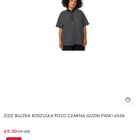
ZIZIZ BLUZKA KOSZULKA POLO CZARNA GUZIKI PASKI 656A
69.30
99.00
Cena
Cena