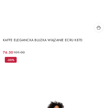
KAFFE ELEGANCKA BLUZKA WIĄZANIE ECRU K870
76.30
109.00
Cena
Cena
promocyjna:
przed
-30%
promocją: