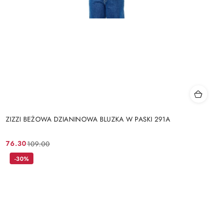
ZIZZI BEŻOWA DZIANINOWA BLUZKA W PASKI 291A
76.30
109.00
Cena
Cena
promocyjna:
przed
-30%
promocją: