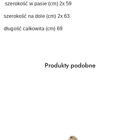
szerokość w pasie (cm) 2x 59
szerokość na dole (cm) 2x 63
długość całkowita (cm) 69
Produkty
Produkty podobne
Pomiń karuzelę produktów
o
statusie: