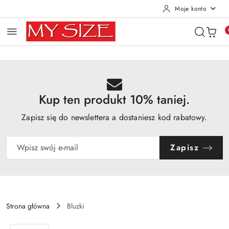
Moje konto
Przejdź do treści głównej
Przejdź do wyszukiwarki
Przejdź do moje konto
Przejdź do menu głównego
Przejdź do opisu produktu
Przejdź do stopki
Kup ten produkt 10% taniej.
Zapisz się do newslettera a dostaniesz kod rabatowy.
Zapisz
Strona główna
Bluzki