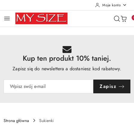
Moje konto
Przejdź do treści głównej
Przejdź do wyszukiwarki
Przejdź do moje konto
Przejdź do menu głównego
Przejdź do opisu produktu
Przejdź do stopki
Kup ten produkt 10% taniej.
Zapisz się do newslettera a dostaniesz kod rabatowy.
Zapisz
Strona główna
Sukienki