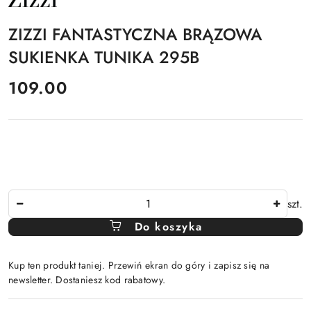
PRODUCENTA:
ZIZZI
ZIZZI FANTASTYCZNA BRĄZOWA
SUKIENKA TUNIKA 295B
cena:
109.00
Ilość
szt.
Do koszyka
Kup ten produkt taniej. Przewiń ekran do góry i zapisz się na
newsletter. Dostaniesz kod rabatowy.
Dostępność