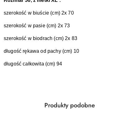
Rozmiar 56, z metki XL :
szerokość w biuście (cm) 2x 70
szerokość w pasie (cm) 2x 73
szerokość w biodrach (cm) 2x 83
długość rękawa od pachy (cm) 10
długość całkowita (cm) 94
Produkty
Produkty podobne
Pomiń karuzelę produktów
o
statusie: