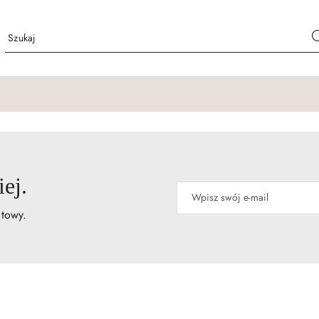
ej.
atowy.