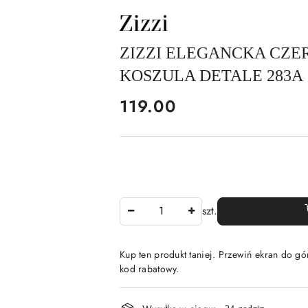
NAZWA
PRODUCENTA:
ZIZZI
ZIZZI ELEGANCKA CZ
KOSZULA DETALE 283A
cena:
119.00
Ilość
szt.
Kup ten produkt taniej. Przewiń ekran do gór
kod rabatowy.
Dostępność