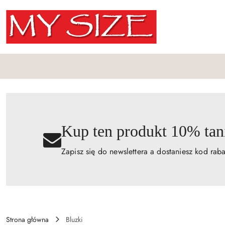
Przejdź do treści głównej
Przejdź do wyszukiwarki
Przejdź do moje konto
Przejdź do menu głównego
Przejdź do opisu produktu
Przejdź do stopki
Kup ten produkt 10% tani
Zapisz się do newslettera a dostaniesz kod rab
Strona główna
Bluzki