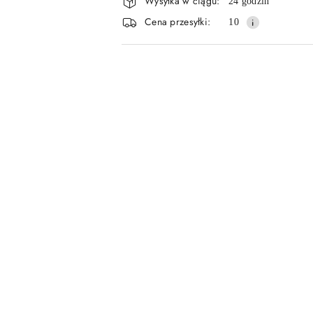
Wysyłka w ciągu:
24 godzin
i
Cena przesyłki:
10
dostawa