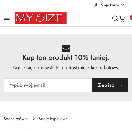
Moje konto
Przejdź do treści głównej
Przejdź do wyszukiwarki
Przejdź do moje konto
Przejdź do menu głównego
Przejdź do opisu produktu
Przejdź do stopki
Kup ten produkt 10% taniej.
Zapisz się do newslettera a dostaniesz kod rabatowy.
Zapisz
Strona główna
Stroje kąpielowe