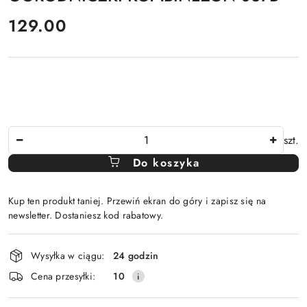
cena:
129.00
Ilość
szt.
Do koszyka
Kup ten produkt taniej. Przewiń ekran do góry i zapisz się na
newsletter. Dostaniesz kod rabatowy.
Dostępność
Wysyłka w ciągu:
24 godzin
i
Cena przesyłki:
10
dostawa