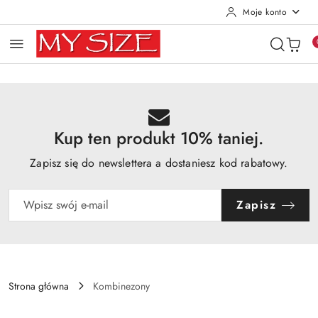
Moje konto
Przejdź do treści głównej
Przejdź do wyszukiwarki
Przejdź do moje konto
Przejdź do menu głównego
Przejdź do opisu produktu
Przejdź do stopki
Kup ten produkt 10% taniej.
Zapisz się do newslettera a dostaniesz kod rabatowy.
Zapisz
Strona główna
Kombinezony