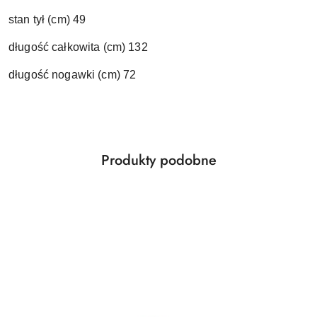
stan tył (cm) 49
długość całkowita (cm) 132
długość nogawki (cm) 72
Produkty
Produkty podobne
Pomiń karuzelę produktów
o
statusie: