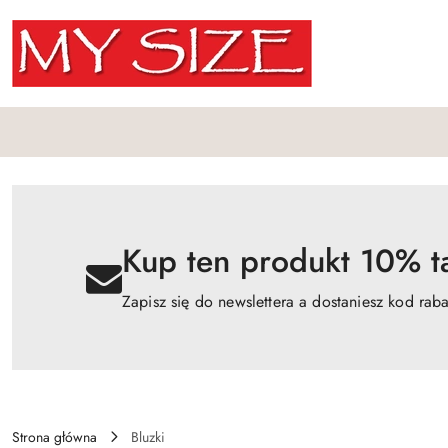
Przejdź do treści głównej
Przejdź do wyszukiwarki
Przejdź do moje konto
Przejdź do menu głównego
Przejdź do opisu produktu
Przejdź do stopki
Kup ten produkt 10% ta
Zapisz się do newslettera a dostaniesz kod rab
Strona główna
Bluzki