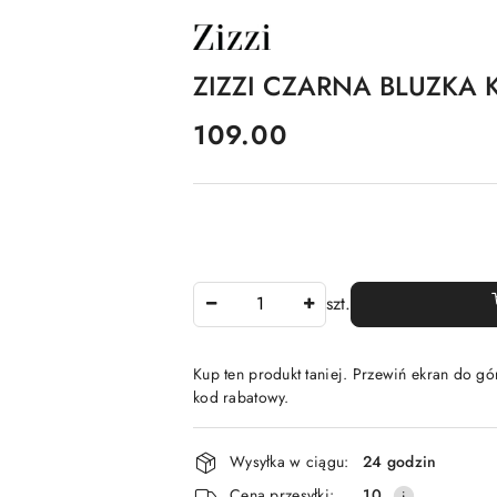
NAZWA
PRODUCENTA:
ZIZZI
ZIZZI CZARNA BLUZKA 
cena:
109.00
Ilość
szt.
Kup ten produkt taniej. Przewiń ekran do gór
kod rabatowy.
Dostępność
Wysyłka w ciągu:
24 godzin
i
Cena przesyłki:
10