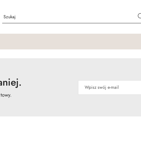
niej.
atowy.