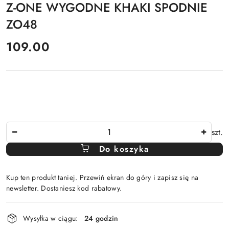
Z-ONE WYGODNE KHAKI SPODNIE
ZO48
cena:
109.00
Ilość
szt.
Do koszyka
Kup ten produkt taniej. Przewiń ekran do góry i zapisz się na
newsletter. Dostaniesz kod rabatowy.
Dostępność
Wysyłka w ciągu:
24 godzin
i