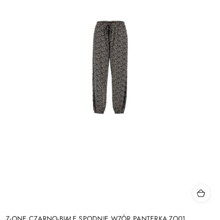
Z-ONE CZARNO-BIAŁE SPODNIE WZÓR PANTERKA ZO01