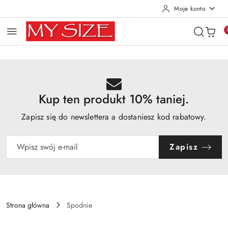
Moje konto
Przejdź do treści głównej
Przejdź do wyszukiwarki
Przejdź do moje konto
Przejdź do menu głównego
Przejdź do opisu produktu
Przejdź do stopki
Kup ten produkt 10% taniej.
Zapisz się do newslettera a dostaniesz kod rabatowy.
Zapisz
Strona główna
Spodnie