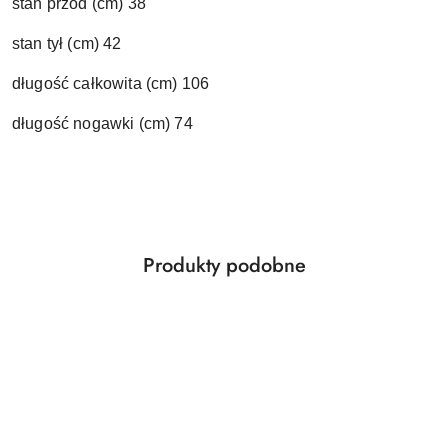
stan przód (cm) 38
stan tył (cm) 42
długość całk
owita (cm) 106
długość nogawki (cm) 74
Produkty
Produkty podobne
Pomiń karuzelę produktów
o
statusie: