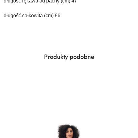
długość rękawa od pachy (cm) 47
długość całkowita (cm) 86
Produkty
Produkty podobne
Pomiń karuzelę produktów
o
statusie: