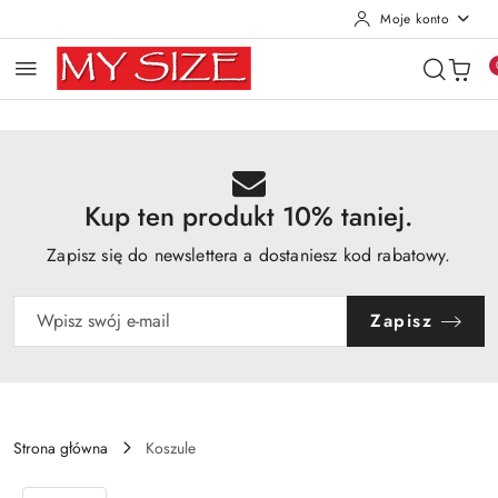
Moje konto
Przejdź do treści głównej
Przejdź do wyszukiwarki
Przejdź do moje konto
Przejdź do menu głównego
Przejdź do opisu produktu
Przejdź do stopki
Kup ten produkt 10% taniej.
Zapisz się do newslettera a dostaniesz kod rabatowy.
Zapisz
Strona główna
Koszule