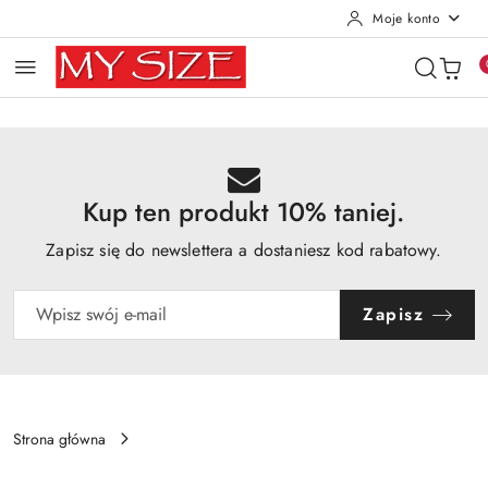
Moje konto
Przejdź do treści głównej
Przejdź do wyszukiwarki
Przejdź do moje konto
Przejdź do menu głównego
Przejdź do opisu produktu
Przejdź do stopki
Kup ten produkt 10% taniej.
Zapisz się do newslettera a dostaniesz kod rabatowy.
Zapisz
Strona główna