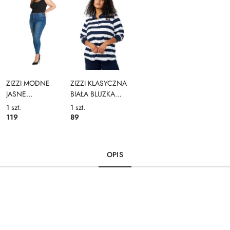
ZIZZI MODNE
ZIZZI KLASYCZNA
JASNE
BIAŁA BLUZKA
PRZECIERANE
POLO W PASKI 611B
1
szt.
1
szt.
JEANSY 181A
119
89
OPIS