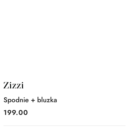
NAZWA
PRODUCENTA:
ZIZZI
Spodnie + bluzka
cena:
199.00