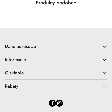
Produkty
Produkty podobne
Pomiń karuzelę produktów
o
statusie:
Dane adresowe
Informacje
O sklepie
Rabaty