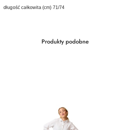
długość całkowita (cm) 71/74
Produkty
Produkty podobne
Pomiń karuzelę produktów
o
statusie: