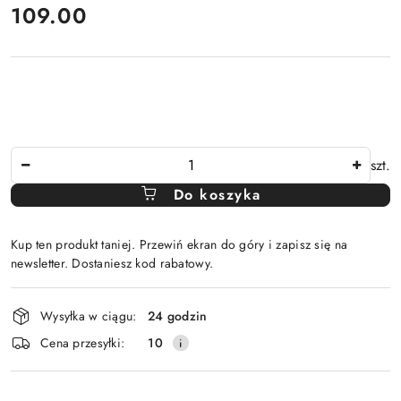
cena:
109.00
Ilość
szt.
Do koszyka
Kup ten produkt taniej. Przewiń ekran do góry i zapisz się na
newsletter. Dostaniesz kod rabatowy.
Dostępność
Wysyłka w ciągu:
24 godzin
i
Cena przesyłki:
10
dostawa