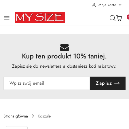
Moje konto
Przejdź do treści głównej
Przejdź do wyszukiwarki
Przejdź do moje konto
Przejdź do menu głównego
Przejdź do opisu produktu
Przejdź do stopki
Kup ten produkt 10% taniej.
Zapisz się do newslettera a dostaniesz kod rabatowy.
Zapisz
Strona główna
Koszule