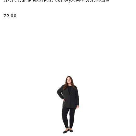
ZIZZI CZARNE EKO LEGGINSY WĘŻOWY WZÓR 600A
79.00
Cena: