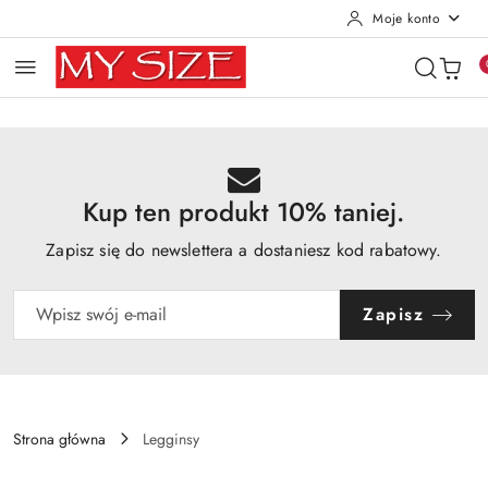
Moje konto
Przejdź do treści głównej
Przejdź do wyszukiwarki
Przejdź do moje konto
Przejdź do menu głównego
Przejdź do opisu produktu
Przejdź do stopki
Kup ten produkt 10% taniej.
Zapisz się do newslettera a dostaniesz kod rabatowy.
Zapisz
Strona główna
Legginsy