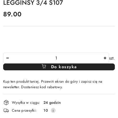
LEGGINSY 3/4 S107
cena:
89.00
Ilość
szt.
Do koszyka
Kup ten produkt taniej. Przewiń ekran do góry i zapisz się na
newsletter. Dostaniesz kod rabatowy.
Dostępność
Wysyłka w ciągu:
24 godzin
i
Cena przesyłki:
10
dostawa