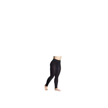
o
statusie: