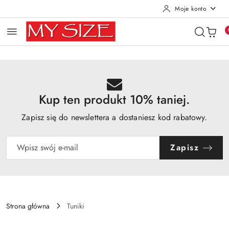
Moje konto
Przejdź do treści głównej
Przejdź do wyszukiwarki
Przejdź do moje konto
Przejdź do menu głównego
Przejdź do opisu produktu
Przejdź do stopki
Kup ten produkt 10% taniej.
Zapisz się do newslettera a dostaniesz kod rabatowy.
Zapisz
Strona główna
Tuniki