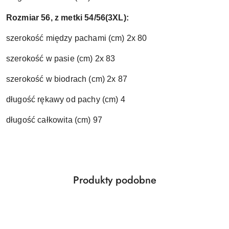
Rozmiar 56, z metki 54/56(3XL):
szerokość między pachami (cm) 2x 80
szerokość w pasie (cm) 2x 83
szerokość w biodrach (cm) 2x 87
długość rękawy od pachy (cm) 4
długość całkowita (cm) 97
Produkty
Produkty podobne
Pomiń karuzelę produktów
o
statusie: