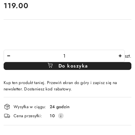
cena:
119.00
Ilość
szt.
Do koszyka
Kup ten produkt taniej. Przewiń ekran do góry i zapisz się na
newsletter. Dostaniesz kod rabatowy.
Dostępność
Wysyłka w ciągu:
24 godzin
i
Cena przesyłki:
10
dostawa