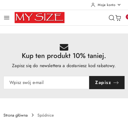
Moje konto
Przejdź do treści głównej
Przejdź do wyszukiwarki
Przejdź do moje konto
Przejdź do menu głównego
Przejdź do opisu produktu
Przejdź do stopki
Kup ten produkt 10% taniej.
Zapisz się do newslettera a dostaniesz kod rabatowy.
Zapisz
Strona główna
Spódnice