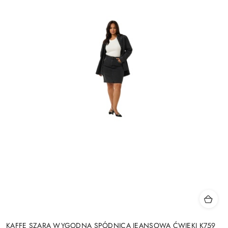
KAFFE SZARA WYGODNA SPÓDNICA JEANSOWA ĆWIEKI K759