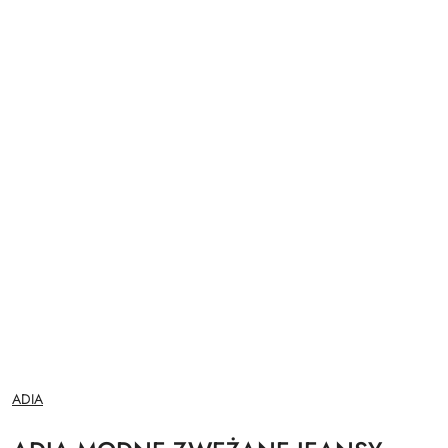
NAZWA
ADIA
PRODUCENTA: