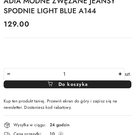
ADIA MODNE ZWĘŻANE JEANSY
SPODNIE LIGHT BLUE A144
cena:
129.00
Ilość
szt.
Do koszyka
Kup ten produkt taniej. Przewiń ekran do góry i zapisz się na
newsletter. Dostaniesz kod rabatowy.
Dostępność
Wysyłka w ciągu:
24 godzin
i
Cena przesyłki:
10