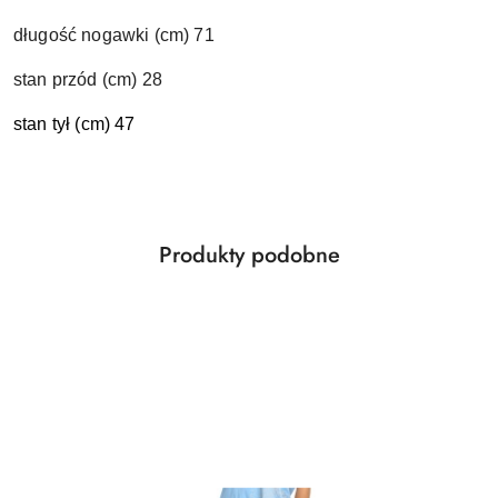
długość nogawki (cm) 71
stan przód (cm) 28
stan tył (cm) 47
Produkty
Produkty podobne
Pomiń karuzelę produktów
o
statusie: