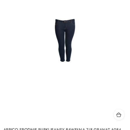
APRICO SPODNIE RURKI JEANSY BAWEŁNA 7/8 GRANAT A084