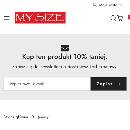
Moje konto
Przejdź do treści głównej
Przejdź do wyszukiwarki
Przejdź do moje konto
Przejdź do menu głównego
Przejdź do opisu produktu
Przejdź do stopki
Kup ten produkt 10% taniej.
Zapisz się do newslettera a dostaniesz kod rabatowy.
Zapisz
Strona główna
Jeansy